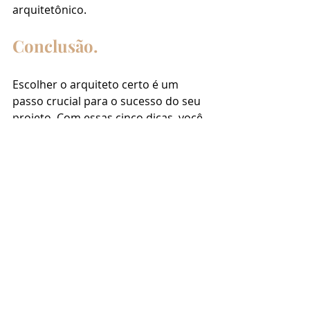
arquitetônico.
Conclusão.
Escolher o arquiteto certo é um 
passo crucial para o sucesso do seu 
projeto. Com essas cinco dicas, você 
estará mais preparado para fazer 
uma escolha informada e segura. 
Um bom arquiteto é aquele que, 
além de dominar as técnicas da 
profissão, se alinha com seus 
desejos e compreende suas 
necessidades. Essa é uma das partes 
mais importantes do projeto, por 
isso invista tempo na escolha do 
profissional certo e, assim, você 
estará mais próximo de realizar o 